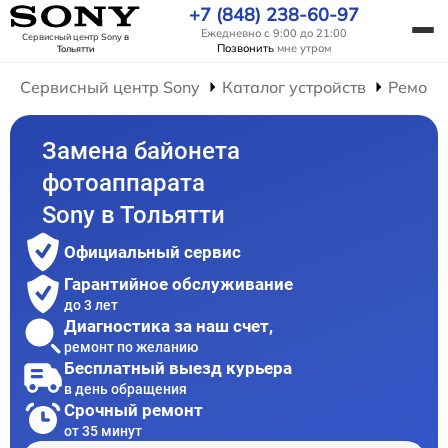
+7 (848) 238-60-97
Ежедневно с 9:00 до 21:00
Сервисный центр Sony
в
Позвонить
мне утром
Тольятти
Сервисный центр Sony
Каталог устройств
Ремонт
Замена байонета
фотоаппарата
Sony в Тольятти
Официальный сервис
Гарантийное обслуживание
до 3 лет
Диагностика за наш счет,
ремонт по желанию
Бесплатный выезд курьера
в день обращения
Срочный ремонт
от 35 минут